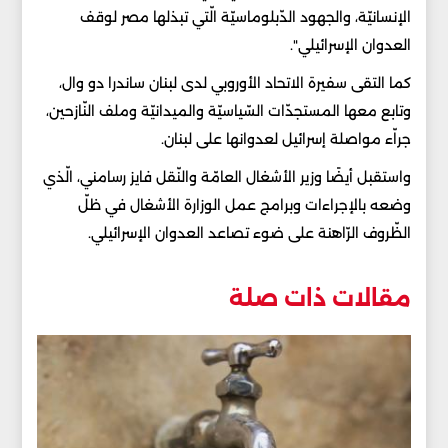
الإنسانيّة، والجهود الدّبلوماسيّة الّتي تبذلها مصر لوقف
العدوان الإسرائيلي".
كما التقى سفيرة الاتحاد الأوروبي لدى لبنان ​ساندرا دو وال​،
وتابع معها المستجدّات السّياسيّة والميدانيّة وملف النّازحين،
جراّء مواصلة إسرائيل لعدوانها على لبنان.
واستقبل أيضًا وزير الأشغال العامّة والنّقل ​فايز رسامني​، الّذي
وضعه بالإجراءات وبرامج عمل الوزارة الأشغال في ظلّ
الظّروف الرّاهنة على ضوء تصاعد العدوان الإسرائيلي.
مقالات ذات صلة