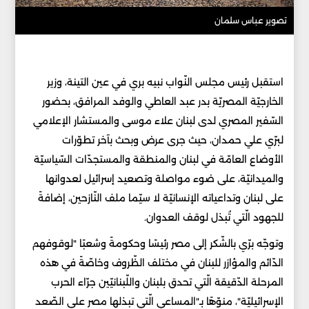
تصوير عباس سلمان
استقبل رئيس مجلس النّواب ​نبيه بري​ في عين التينة، وزير
الخارجيّة المصريّة ​بدر عبد العاطي​ والوفد المرافق، بحضور
السّفير المصري لدى ​لبنان​ علاء موسى والمستشار الإعلامي
لبرّي علي حمدان، حيث جرى عرض وبحث بآخر تطوّرات
الأوضاع العامّة في لبنان والمنطقة والمستجدّات السّياسيّة
والميدانيّة، على ضوء مواصلة وتصعيد إسرائيل لعدوانها
على لبنان وتداعياته الإنسانيّة لا سيّما ملف النّازحين، إضافةً
للجهود الّتي تُبذل لوقف العدوان.
وتوجّه برّي بالشّكر إلى مصر رئيسًا وحكومةً وشعبًا "لوقوفهم
الدّائم والمؤازر للبنان في مختلف الظّروف وخاصّةً في هذه
المرحلة الدّقيقة الّتي تحدق بلبنان واللّبنانيّين جرّاء الحرب
الإسرائيليّة"، منوّهًا بـ"المساعي الّتي تبذلها مصر على الصّعد